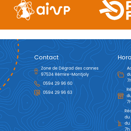
Contact
Hora
Zone de Dégrad des cannes
A
97534 Rémire-Montjoly
d
7
0594 29 96 60
R
0594 29 96 63
du
7h
Réc
du 
du 
7h 