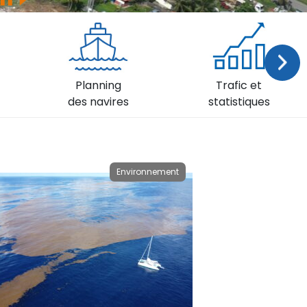
Su
Planning
Trafic et
des navires
statistiques
Environnement