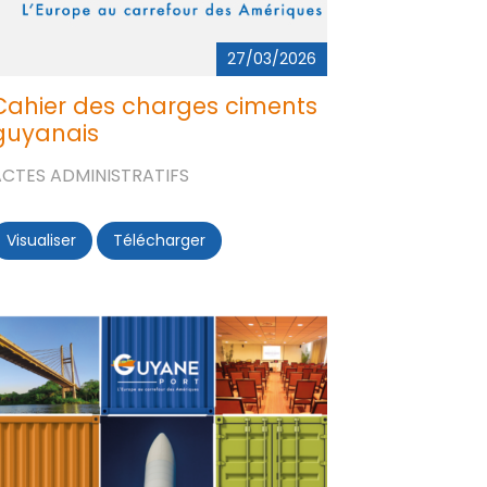
27/03/2026
Cahier des charges ciments
guyanais
ACTES ADMINISTRATIFS
Visualiser
Cahier des charges ciments guyanais
Télécharger
Cahier des charges ciments guyanai