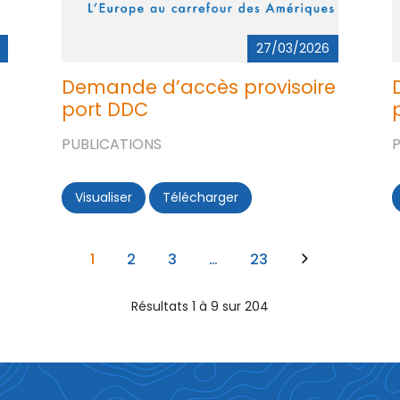
27/03/2026
Demande d’accès provisoire
port DDC
PUBLICATIONS
éponse GPMG
Visualiser
Demande d’accès provisoire port DDC
Télécharger
Demande d’accès proviso
Navigation
Page suivante
Page
1
Page
2
Page
3
…
Page
23
des
Résultats 1 à 9 sur 204
pages