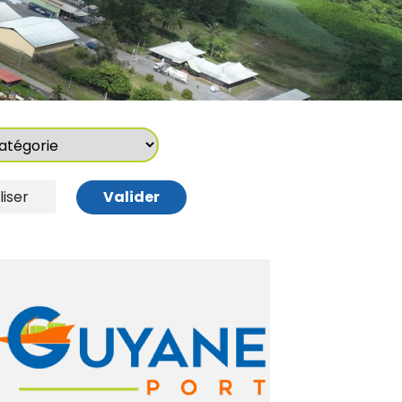
gorie
liser