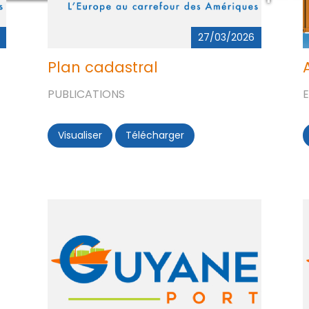
27/03/2026
Plan cadastral
PUBLICATIONS
Visualiser
Plan cadastral
Télécharger
Plan cadastral
er
terminal minéralier