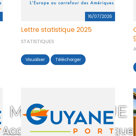
16/07/2026
Lettre statistique 2025
STATISTIQUES
Visualiser
Lettre statistique 2025
Télécharger
Lettre statistique 2025
mi (juin 2025)
nsatoires à Tigami (juin 2025)
MÉDIATHÈQUE
Accueil
-> Médiathèque