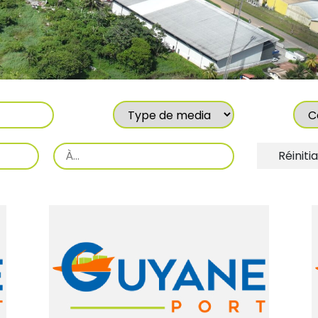
Type
Caté
de
media
Période
Réinitia