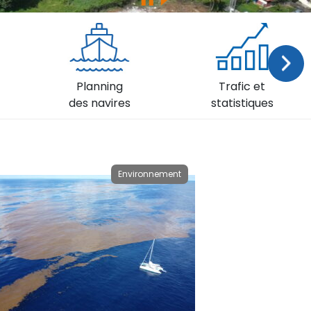
Su
Planning
Trafic et
des navires
statistiques
Environnement