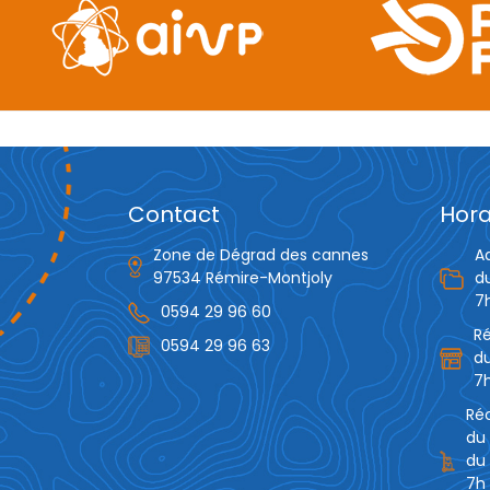
Contact
Hora
Zone de Dégrad des cannes
A
97534 Rémire-Montjoly
d
7
0594 29 96 60
R
0594 29 96 63
du
7h
Réc
du 
du 
7h 