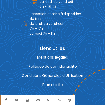
du lundi au vendredi
7h - 13h45
Réception et mise à disposition
du fret
du lundi au vendredi
7h - 17h
samedi 7h - 11h
Liens utiles
Mentions légales
Politique de confidentialité
Conditions Générales d'Utilisation
Plan du site
Partager sur Facebook
Partager sur Twitter
Envoyer par mail
Imprimer
A+
Agrandir le texte
Réduire le texte
Changer le contra
A-