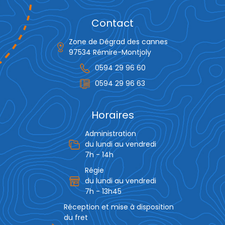
Contact
Zone de Dégrad des cannes
97534 Rémire-Montjoly
0594 29 96 60
0594 29 96 63
Horaires
Administration
du lundi au vendredi
7h - 14h
Régie
du lundi au vendredi
7h - 13h45
Réception et mise à disposition
du fret