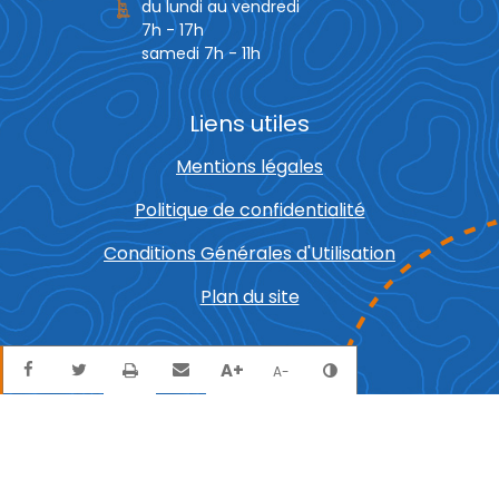
du lundi au vendredi
7h - 17h
samedi 7h - 11h
Liens utiles
Mentions légales
Politique de confidentialité
Conditions Générales d'Utilisation
Plan du site
Partager sur Facebook
Partager sur Twitter
Envoyer par mail
Imprimer
A+
Agrandir le texte
Réduire le texte
Changer le contra
A-