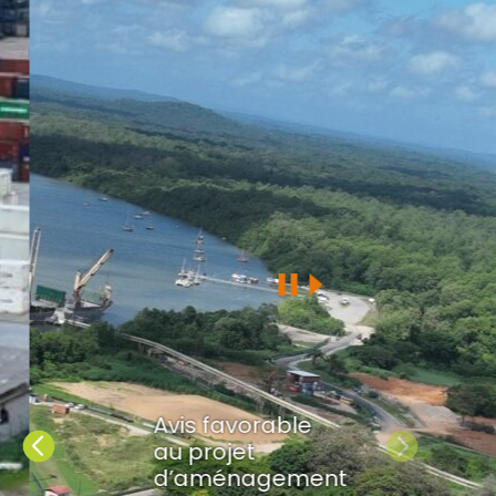
Avis favorable
Précédent
Suivant
au projet
d’aménagement