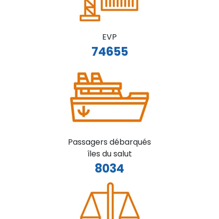
EVP
74655
Passagers débarqués
îles du salut
8034