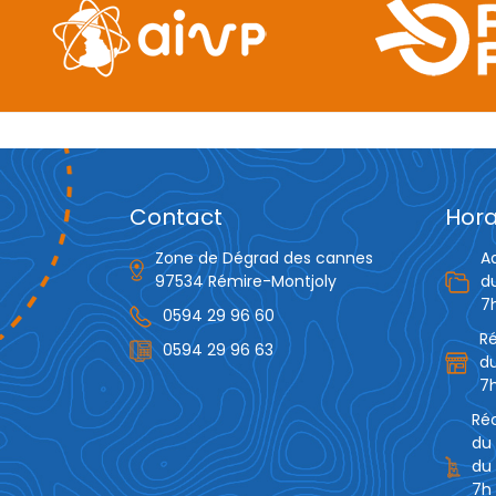
Contact
Hora
Zone de Dégrad des cannes
A
97534 Rémire-Montjoly
d
7
0594 29 96 60
R
0594 29 96 63
du
7h
Réc
du 
du 
7h 