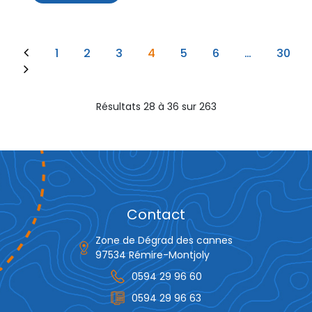
Page précédente
Navigation
Page
1
Page
2
Page
3
Page
4
Page
5
Page
6
…
Page
30
Page suivante
des
pages
Résultats 28 à 36 sur 263
Contact
Zone de Dégrad des cannes
97534 Rémire-Montjoly
0594 29 96 60
0594 29 96 63