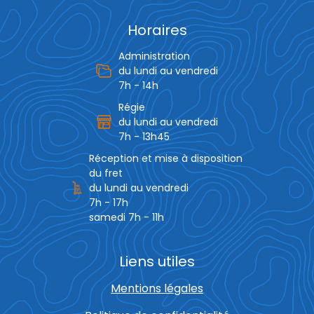
Horaires
Administration
du lundi au vendredi
7h - 14h
Régie
du lundi au vendredi
7h - 13h45
Réception et mise à disposition
du fret
du lundi au vendredi
7h - 17h
samedi 7h - 11h
Liens utiles
Mentions légales