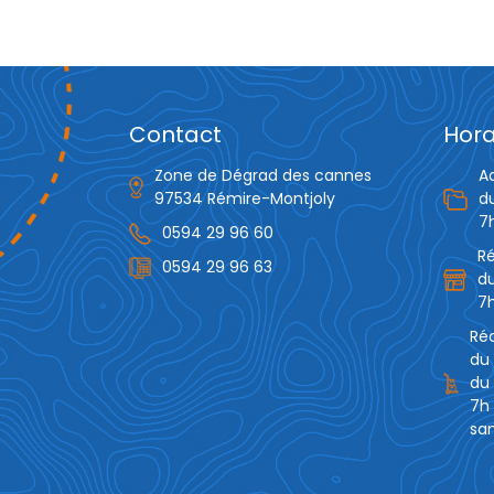
Contact
Hora
Zone de Dégrad des cannes
A
97534 Rémire-Montjoly
d
7
0594 29 96 60
R
0594 29 96 63
du
7h
Réc
du 
du 
7h 
sam