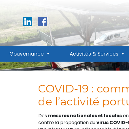
Linkedin
Facebook
Gouvernance
Activités & Services
COVID-19 : comm
de l’activité port
Des
mesures nationales et locales
ont
contre la propagation du
virus COVID-