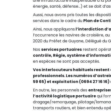
une infrastructure indispensable à la pou
énergie, santé, défense…) et se doit d’as
Aussi, nous avons pris toutes les dispos
services dans le cadre du
Plan de Conti
Ainsi, nous appliquons
l’interdiction d
l’occurrence les navires de croisière, a
2020 du Préfet de Guyane, Délégué du G
Nos
services portuaires
restent opérat
contrôle, Régie, système d’informati
en espèces ne sont pas acceptés.
Vos interlocuteurs habituels restent 
professionnels. Les numéros d’astrein
59 65) et exploitation (0694 27 16 16
En outre, les personnels des
entreprise
l’activité logistique portuaire
qui for
dragage/remorquage, pilotage/lamanage
transports routiers, et bien entendu op