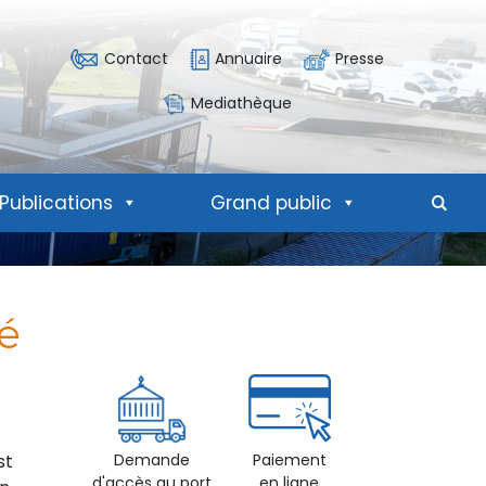
Contact
Annuaire
Presse
Mediathèque
Publications
Grand public
Mote
é
st
Demande
Paiement
d'accès au port
en ligne