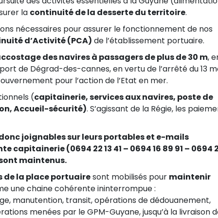
rsuite des activités essentielles à la Guyane (alimentatio
surer la
continuité de la desserte du territoire
.
itions nécessaires pour assurer le fonctionnement de nos
nuité d’Activité (PCA)
de l’établissement portuaire.
’accostage des navires à passagers de plus de 30 m
, e
u port de Dégrad-des-cannes, en vertu de l’arrêté du 13 m
ouvernement pour l’action de l’Etat en mer.
ionnels (
capitainerie, services aux navires, poste de
on, Accueil-sécurité)
. S’agissant de la Régie, les paiem
donc joignables sur leurs portables et e-mails
te capitainerie (0694 22 13 41 – 0694 16 89 91 – 0694 
) sont maintenus.
s de la place portuaire
sont mobilisés pour
maintenir
me une chaine cohérente ininterrompue :
, manutention, transit, opérations de dédouanement,
érations menées par le GPM-Guyane, jusqu’à la livraison 