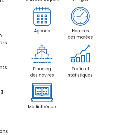
n,
Agenda
Horaires
n
des marées
ars
ents
Planning
Trafic et
des navires
statistiques
23
Médiathèque
dans