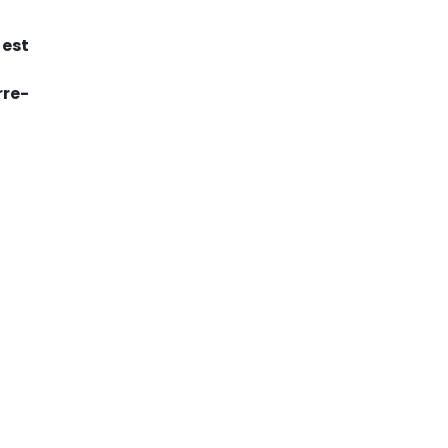
 est
rre-