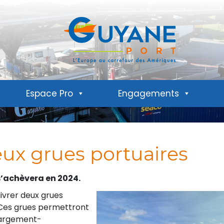
Espace Pro
Engagements
eux grues portuaires
s’achèvera en 2024.
livrer deux grues
. Ces grues permettront
hargement-