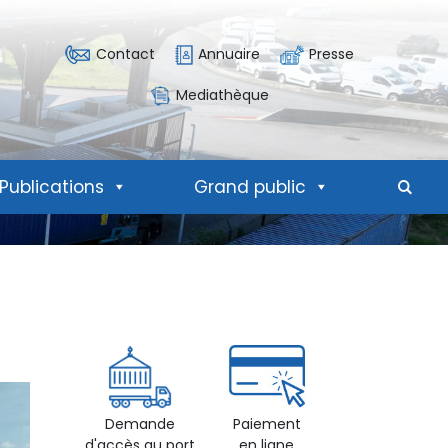
Contact
Annuaire
Presse
Mediathèque
Publications
Grand public
Mote
Demande
Paiement
d'accès au port
en ligne