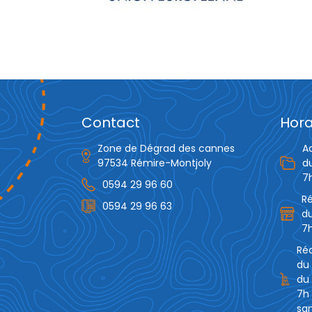
Contact
Hora
Zone de Dégrad des cannes
A
97534 Rémire-Montjoly
d
7
0594 29 96 60
R
0594 29 96 63
du
7h
Réc
du 
du 
7h 
sam