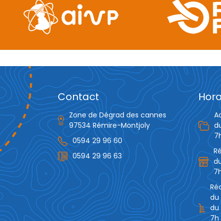
Contact
Hora
Zone de Dégrad des cannes
A
97534 Rémire-Montjoly
d
7
0594 29 96 60
R
0594 29 96 63
du
7h
Réc
du 
du 
7h 