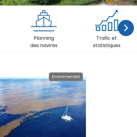
Su
Planning
Trafic et
des navires
statistiques
Environnement