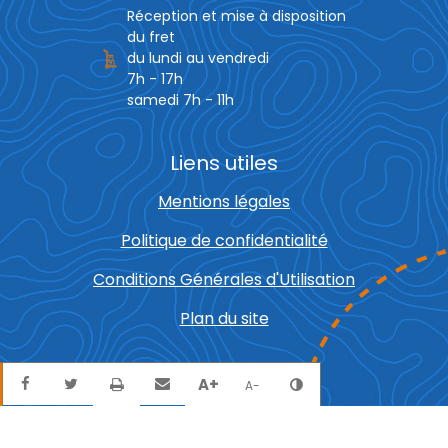
Réception et mise à disposition
du fret
du lundi au vendredi
7h - 17h
samedi 7h - 11h
Liens utiles
Mentions légales
Politique de confidentialité
Conditions Générales d'Utilisation
Plan du site
Partager sur Facebook
Partager sur Twitter
Envoyer par mail
Imprimer
A+
Agrandir le texte
Réduire le texte
Changer le contra
A-