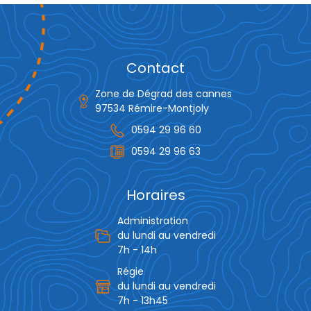
Contact
Zone de Dégrad des cannes
97534 Rémire-Montjoly
0594 29 96 60
0594 29 96 63
Horaires
Administration
du lundi au vendredi
7h - 14h
Régie
du lundi au vendredi
7h - 13h45