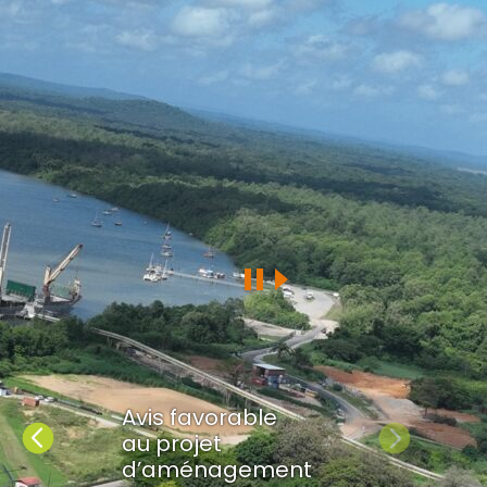
Avis favorable
Précédent
Suivant
au projet
d’aménagement