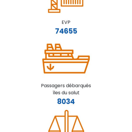
EVP
74655
Passagers débarqués
îles du salut
8034