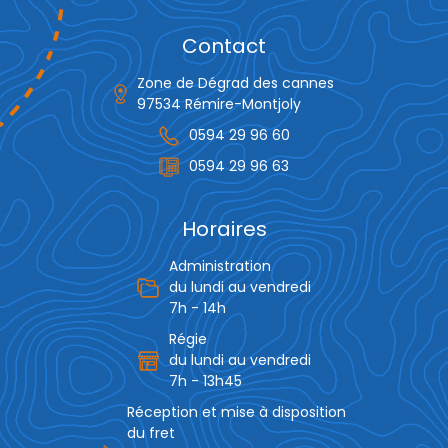
Contact
Zone de Dégrad des cannes
97534 Rémire-Montjoly
0594 29 96 60
0594 29 96 63
Horaires
Administration
du lundi au vendredi
7h - 14h
Régie
du lundi au vendredi
7h - 13h45
Réception et mise à disposition
du fret