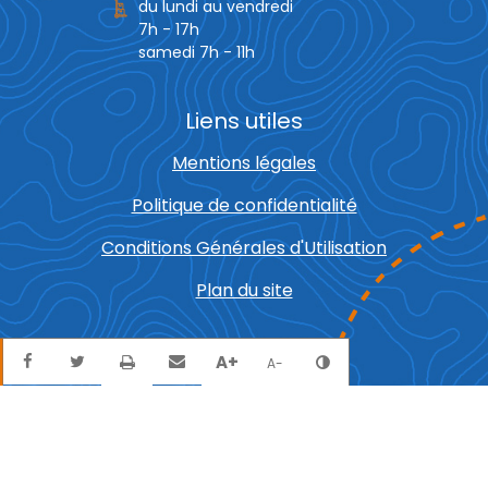
du lundi au vendredi
7h - 17h
samedi 7h - 11h
Liens utiles
Mentions légales
Politique de confidentialité
Conditions Générales d'Utilisation
Plan du site
Partager sur Facebook
Partager sur Twitter
Envoyer par mail
Imprimer
A+
Agrandir le texte
Réduire le texte
Changer le contra
A-