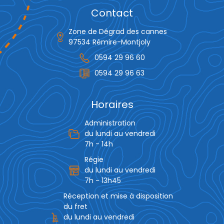
Contact
Zone de Dégrad des cannes
97534 Rémire-Montjoly
0594 29 96 60
0594 29 96 63
Horaires
Administration
du lundi au vendredi
7h - 14h
Régie
du lundi au vendredi
7h - 13h45
Réception et mise à disposition
du fret
du lundi au vendredi