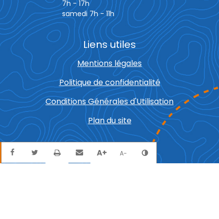
7h - 17h
samedi 7h - 11h
Liens utiles
Mentions légales
Politique de confidentialité
Conditions Générales d'Utilisation
Plan du site
Partager sur Facebook
Partager sur Twitter
Envoyer par mail
Imprimer
A+
Agrandir le texte
Réduire le texte
Changer le contra
A-