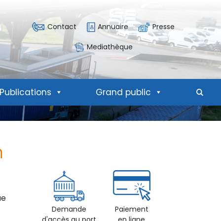
Contact
Annuaire
Presse
Mediathèque
Publications
Grand public
Mote
n
ue
Demande
Paiement
d'accès au port
en ligne