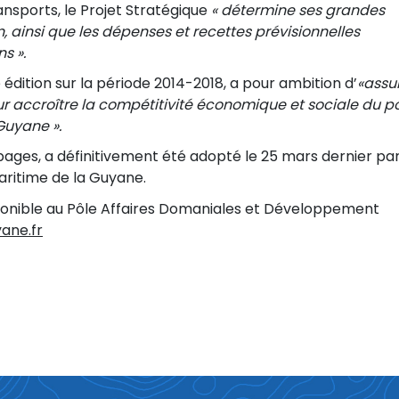
nsports, le Projet Stratégique
« détermine ses grandes
n, ainsi que les dépenses et recettes prévisionnelles
s ».
dition sur la période 2014-2018, a pour ambition d’
«assu
 accroître la compétitivité économique et sociale du po
Guyane ».
pages, a définitivement été adopté le 25 mars dernier par
aritime de la Guyane.
ponible au Pôle Affaires Domaniales et Développement
ane.fr