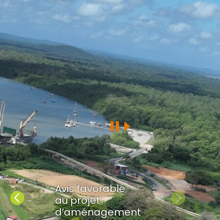
Avis favorable
Précédent
Suivant
au projet
d’aménagement