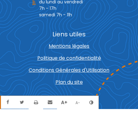
du lundi au vendredi
7h - 17h
samedi 7h - 11h
Liens utiles
Mentions légales
Politique de confidentialité
Conditions Générales d'Utilisation
Plan du site
Partager sur Facebook
Partager sur Twitter
Envoyer par mail
Imprimer
A+
Agrandir le texte
Réduire le texte
Changer le contra
A-