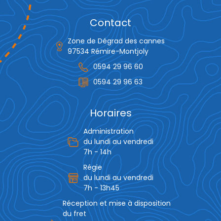
Contact
Zone de Dégrad des cannes
97534 Rémire-Montjoly
0594 29 96 60
0594 29 96 63
Horaires
Administration
du lundi au vendredi
7h - 14h
Régie
du lundi au vendredi
7h - 13h45
Réception et mise à disposition
du fret