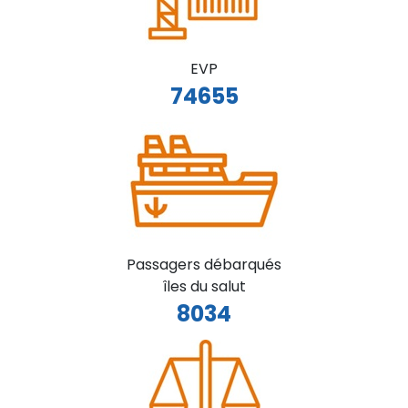
EVP
74655
Passagers débarqués
îles du salut
8034