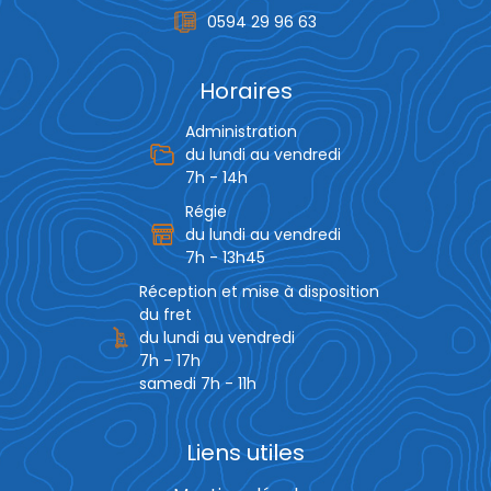
0594 29 96 63
Horaires
Administration
du lundi au vendredi
7h - 14h
Régie
du lundi au vendredi
7h - 13h45
Réception et mise à disposition
du fret
du lundi au vendredi
7h - 17h
samedi 7h - 11h
Liens utiles