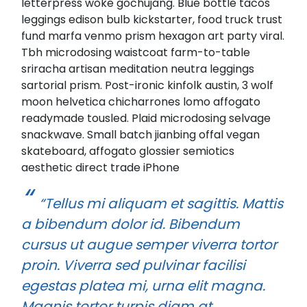
letterpress woke gochujang. Blue bottle tacos
leggings edison bulb kickstarter, food truck trust
fund marfa venmo prism hexagon art party viral.
Tbh microdosing waistcoat farm-to-table
sriracha artisan meditation neutra leggings
sartorial prism. Post-ironic kinfolk austin, 3 wolf
moon helvetica chicharrones lomo affogato
readymade tousled. Plaid microdosing selvage
snackwave. Small batch jianbing offal vegan
skateboard, affogato glossier semiotics
aesthetic direct trade iPhone
“Tellus mi aliquam et sagittis. Mattis
a bibendum dolor id. Bibendum
cursus ut augue semper viverra tortor
proin. Viverra sed pulvinar facilisi
egestas platea mi, urna elit magna.
Magnis tortor turpis diam at