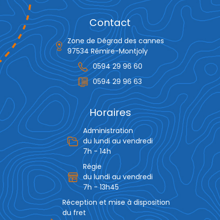
Contact
Zone de Dégrad des cannes
97534 Rémire-Montjoly
0594 29 96 60
0594 29 96 63
Horaires
Administration
du lundi au vendredi
7h - 14h
Régie
du lundi au vendredi
7h - 13h45
Réception et mise à disposition
du fret