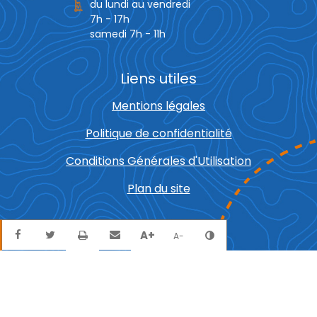
du lundi au vendredi
7h - 17h
samedi 7h - 11h
Liens utiles
Mentions légales
Politique de confidentialité
Conditions Générales d'Utilisation
Plan du site
Partager sur Facebook
Partager sur Twitter
Envoyer par mail
Imprimer
A+
Agrandir le texte
Réduire le texte
Changer le contra
A-