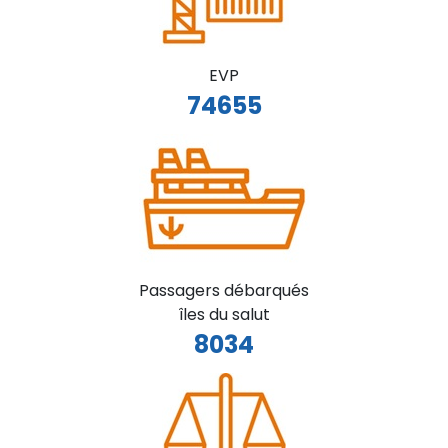
EVP
74655
Passagers débarqués
îles du salut
8034