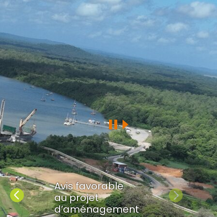
Avis favorable
Précédent
Suivant
au projet
d’aménagement